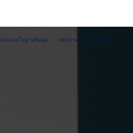
ออกแบบเว็บฐานข้อมูล
บทความ
ติดต่อเรา