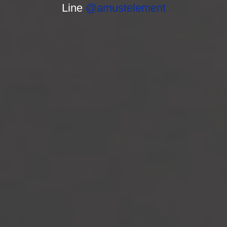
Line
@amustelement